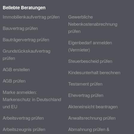
Beliebte Beratungen
Immobilienkaufvertrag prüfen
Gewerbliche
Nebenkostenabrechnung
Bauvertrag prüfen
prüfen
Bauträgervertrag prüfen
Eigenbedarf anmelden
(Vermieter)
Grundstückskaufvertrag
prüfen
Steuerbescheid prüfen
AGB erstellen
Kindesunterhalt berechnen
AGB prüfen
Testament prüfen
Marke anmelden:
Ehevertrag prüfen
Markenschutz in Deutschland
und EU
Akteneinsicht beantragen
Arbeitsvertrag prüfen
Anwaltsrechnung prüfen
Arbeitszeugnis prüfen
Abmahnung prüfen &