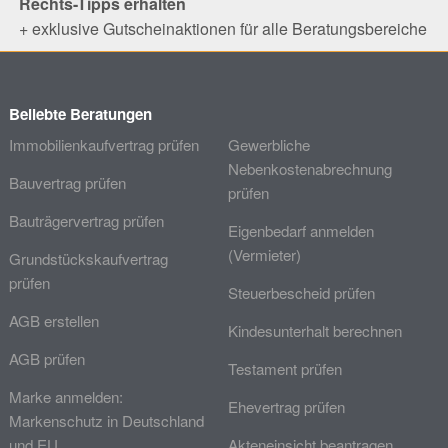
Rechts-Tipps erhalten
+ exklusive Gutscheinaktionen für alle Beratungsbereiche
Beliebte Beratungen
Immobilienkaufvertrag prüfen
Gewerbliche
Nebenkostenabrechnung
Bauvertrag prüfen
prüfen
Bauträgervertrag prüfen
Eigenbedarf anmelden
(Vermieter)
Grundstückskaufvertrag
prüfen
Steuerbescheid prüfen
AGB erstellen
Kindesunterhalt berechnen
AGB prüfen
Testament prüfen
Marke anmelden:
Ehevertrag prüfen
Markenschutz in Deutschland
und EU
Akteneinsicht beantragen