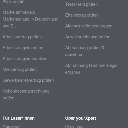
AGB prüfen
Testament prüfen
Marke anmelden:
Ehevertrag prüfen
Markenschutz in Deutschland
und EU
Akteneinsicht beantragen
Arbeitsvertrag prüfen
Anwaltsrechnung prüfen
Arbeitszeugnis prüfen
Abmahnung prüfen &
abwehren
Arbeitszeugnis erstellen
Abmahnung Frommer Legal
Mietvertrag prüfen
erhalten
Gewerbemietvertrag prüfen
Nebenkostenabrechnung
prüfen
Für Leser*innen
Über yourXpert
Ratgeber
Über uns