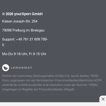
© 2026 yourXpert GmbH
Kaiser-Joseph-Str. 254
79098 Freiburg im Breisgau
Support: +49 761 21 609 789-
0
Mo-Do 9-18 Uhr, Fr 9-15 Uhr
Partner von
Lemonway
(Zahlungsinstitut mit Sitz in 8, rue du Sentier, 75002
Paris, zugelassen von der französischen Finanzmarktaufsichtsbehörde
ACPR
(Autorité de contrôle prudentiel et de résolution)
unter der Nummer 16568),
eingetragen im Register der Finanzdienstleister (
Regafi
)