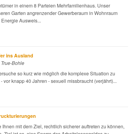
entümer in einem 8 Parteien Mehrfamilienhaus. Unser
nseren Garten angrenzender Gewerberaum in Wohnraum
 Energie Ausweis...
fer ins Ausland
 True-Bohle
rsuche so kurz wie möglich die komplexe Situation zu
- vor knapp 40 Jahren - sexuell missbraucht (verjährt)...
ruckturierungen
e Ihnen mit dem Ziel, rechtlich sicherer auftreten zu können,
. Ziel ist es, eine Sperre des Arbeitslosengeldes zu