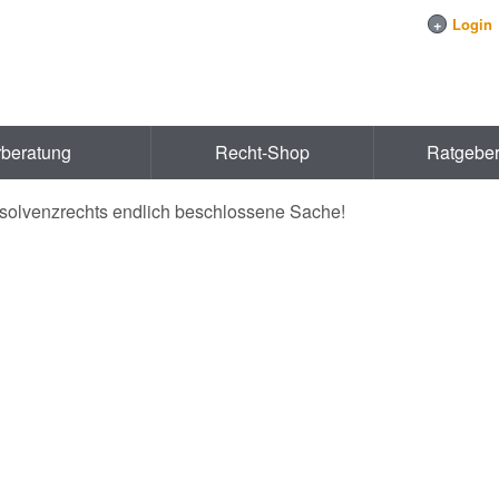
+
Login
rberatung
Recht-Shop
Ratgebe
solvenzrechts endlich beschlossene Sache!