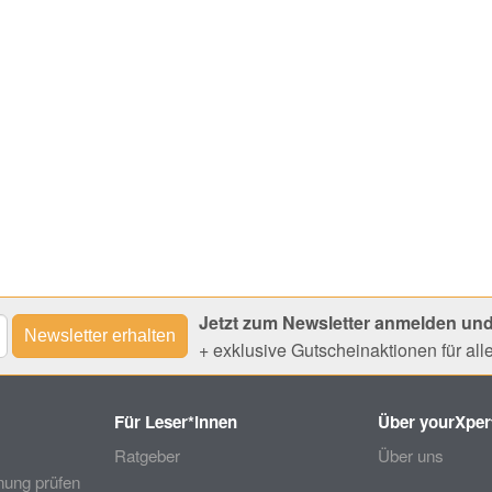
Jetzt zum Newsletter anmelden und
+ exklusive Gutscheinaktionen für al
Für Leser*innen
Über yourXper
Ratgeber
Über uns
ung prüfen