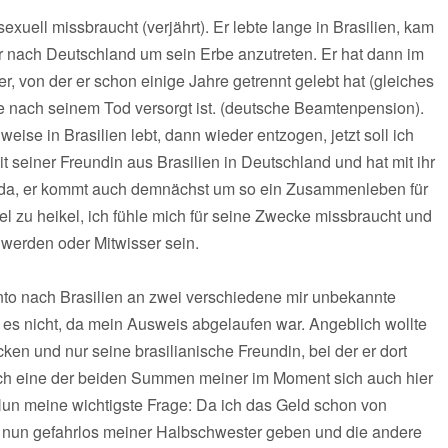
exuell missbraucht (verjährt). Er lebte lange in Brasilien, kam
 nach Deutschland um sein Erbe anzutreten. Er hat dann im
er, von der er schon einige Jahre getrennt gelebt hat (gleiches
 nach seinem Tod versorgt ist. (deutsche Beamtenpension).
lweise in Brasilien lebt, dann wieder entzogen, jetzt soll ich
t seiner Freundin aus Brasilien in Deutschland und hat mit ihr
u da, er kommt auch demnächst um so ein Zusammenleben für
el zu heikel, ich fühle mich für seine Zwecke missbraucht und
l werden oder Mitwisser sein.
nto nach Brasilien an zwei verschiedene mir unbekannte
es nicht, da mein Ausweis abgelaufen war. Angeblich wollte
ken und nur seine brasilianische Freundin, bei der er dort
zlich eine der beiden Summen meiner im Moment sich auch hier
Nun meine wichtigste Frage: Da ich das Geld schon von
s nun gefahrlos meiner Halbschwester geben und die andere