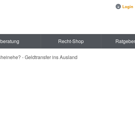
+
Login
rberatung
Recht-Shop
Ratgebe
heinehe? - Geldtransfer ins Ausland