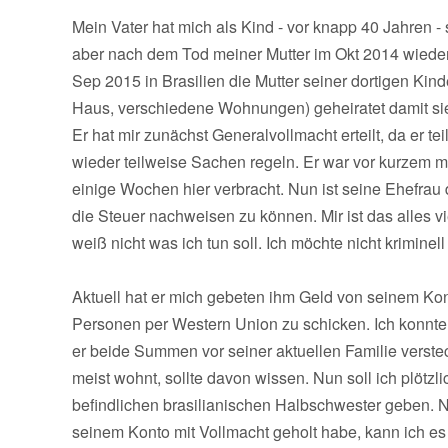
Mein Vater hat mich als Kind - vor knapp 40 Jahren - s
aber nach dem Tod meiner Mutter im Okt 2014 wieder
Sep 2015 in Brasilien die Mutter seiner dortigen Kind
Haus, verschiedene Wohnungen) geheiratet damit sie
Er hat mir zunächst Generalvollmacht erteilt, da er tei
wieder teilweise Sachen regeln. Er war vor kurzem mi
einige Wochen hier verbracht. Nun ist seine Ehefra
die Steuer nachweisen zu können. Mir ist das alles vi
weiß nicht was ich tun soll. Ich möchte nicht kriminel
Aktuell hat er mich gebeten ihm Geld von seinem Ko
Personen per Western Union zu schicken. Ich konnte 
er beide Summen vor seiner aktuellen Familie verstec
meist wohnt, sollte davon wissen. Nun soll ich plöt
befindlichen brasilianischen Halbschwester geben. 
seinem Konto mit Vollmacht geholt habe, kann ich e