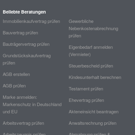
Beliebte Beratungen
Immobilienkaufvertrag prüfen
Gewerbliche
Nebenkostenabrechnung
Bauvertrag prüfen
prüfen
Bauträgervertrag prüfen
Eigenbedarf anmelden
(Vermieter)
Grundstückskaufvertrag
prüfen
Steuerbescheid prüfen
AGB erstellen
Kindesunterhalt berechnen
AGB prüfen
Testament prüfen
Marke anmelden:
Ehevertrag prüfen
Markenschutz in Deutschland
und EU
Akteneinsicht beantragen
Arbeitsvertrag prüfen
Anwaltsrechnung prüfen
Arbeitszeugnis prüfen
Abmahnung prüfen &