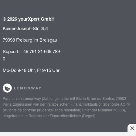
© 2026 yourXpert GmbH
Kaiser-Joseph-Str. 254
79098 Freiburg im Breisgau
Support: +49 761 21 609 789-
0
Mo-Do 9-18 Uhr, Fr 9-15 Uhr
Partner von
Lemonway
(Zahlungsinstitut mit Sitz in 8, rue du Sentier, 75002
Paris, zugelassen von der französischen Finanzmarktaufsichtsbehörde
ACPR
(Autorité de contrôle prudentiel et de résolution)
unter der Nummer 16568),
eingetragen im Register der Finanzdienstleister (
Regafi
)