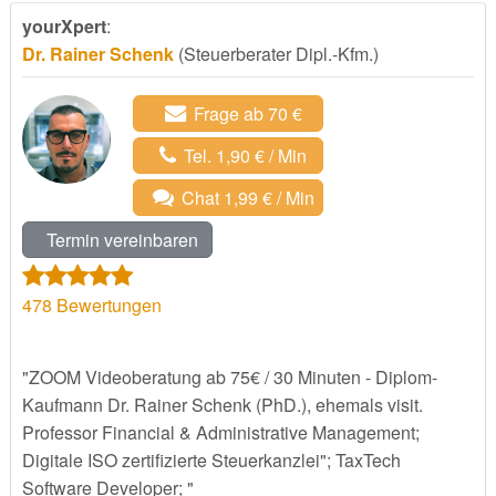
yourXpert
:
Dr. Rainer Schenk
(Steuerberater Dipl.-Kfm.)
Frage ab 70 €
Tel. 1,90 € / Min
Chat 1,99 € / Min
Termin vereinbaren
478
Bewertungen
"ZOOM Videoberatung ab 75€ / 30 Minuten - Diplom-
Kaufmann Dr. Rainer Schenk (PhD.), ehemals visit.
Professor Financial & Administrative Management;
Digitale ISO zertifizierte Steuerkanzlei"; TaxTech
Software Developer; "