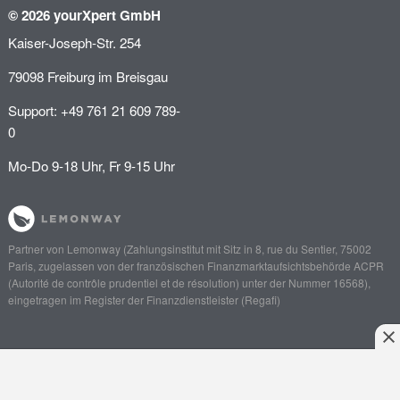
© 2026 yourXpert GmbH
Kaiser-Joseph-Str. 254
79098 Freiburg im Breisgau
Support: +49 761 21 609 789-
0
Mo-Do 9-18 Uhr, Fr 9-15 Uhr
Partner von
Lemonway
(Zahlungsinstitut mit Sitz in 8, rue du Sentier, 75002
Paris, zugelassen von der französischen Finanzmarktaufsichtsbehörde
ACPR
(Autorité de contrôle prudentiel et de résolution)
unter der Nummer 16568),
eingetragen im Register der Finanzdienstleister (
Regafi
)
Angebot einholen