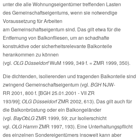
unter die alle Wohnungseigentümer treffenden Lasten
des Gemeinschaftseigentums, wenn sie notwendige
Voraussetzung für Arbeiten
am Gemeinschaftseigentum sind. Das gilt etwa für die
Entfernung von Balkonfliesen, um an schadhafte
konstruktive oder sicherheitsrelevante Balkonteile
herankommen zu können
(vgl.
OLG Düsseldorf
WuM 1999, 349 f. = ZMR 1999, 350).
Die dichtenden, isolierenden und tragenden Balkonteile sind
zwingend Gemeinschaftseigentum (vgl.
BGH
NJW-
RR 2001, 800 f. [BGH 25.01.2001 - VII ZR
193/99];
OLG Düsseldorf
ZMR 2002, 613). Das gilt auch für
die Balkonbrüstung oder ein Balkongeländer
(vgl.
BayObLG
ZMR 1999, 59; zur Isolierschicht
vgl.
OLG Hamm
ZMR 1997, 193). Eine Unterhaltungspflicht
des einzelnen Sondereigentümers insoweit kann aber