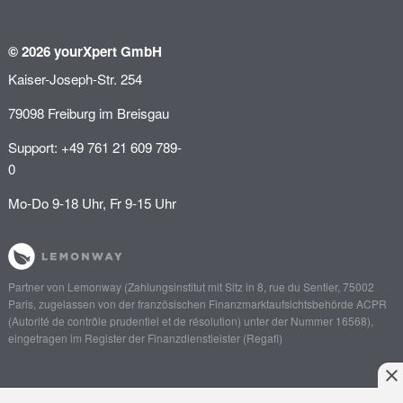
© 2026 yourXpert GmbH
Kaiser-Joseph-Str. 254
79098 Freiburg im Breisgau
Support: +49 761 21 609 789-
0
Mo-Do 9-18 Uhr, Fr 9-15 Uhr
Partner von
Lemonway
(Zahlungsinstitut mit Sitz in 8, rue du Sentier, 75002
Paris, zugelassen von der französischen Finanzmarktaufsichtsbehörde
ACPR
(Autorité de contrôle prudentiel et de résolution)
unter der Nummer 16568),
eingetragen im Register der Finanzdienstleister (
Regafi
)