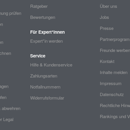
Ratgeber
Über uns
ung prüfen
Bewertungen
Jobs
en
Presse
Für Expert*innen
Partnerprogra
Expert*in werden
en
Freunde werben
echnen
Service
Kontakt
Hilfe & Kundenservice
Inhalte melden
Zahlungsarten
Impressum
ragen
Notfallnummern
Datenschutz
üfen
Widerrufsformular
Rechtliche Hin
& abwehren
Rankings und V
 Legal