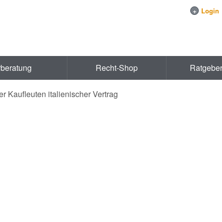
+
Login
rberatung
Recht-Shop
Ratgebe
r Kaufleuten italienischer Vertrag