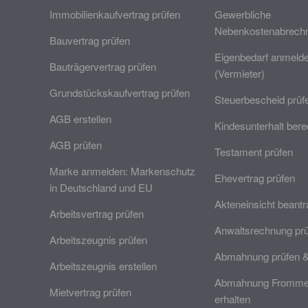
Immobilienkaufvertrag prüfen
Gewerbliche
Nebenkostenabrechn
Bauvertrag prüfen
Eigenbedarf anmeld
Bauträgervertrag prüfen
(Vermieter)
Grundstückskaufvertrag prüfen
Steuerbescheid prüf
AGB erstellen
Kindesunterhalt ber
AGB prüfen
Testament prüfen
Marke anmelden: Markenschutz
Ehevertrag prüfen
in Deutschland und EU
Akteneinsicht beant
Arbeitsvertrag prüfen
Anwaltsrechnung pr
Arbeitszeugnis prüfen
Abmahnung prüfen 
Arbeitszeugnis erstellen
Abmahnung Frommer
Mietvertrag prüfen
erhalten