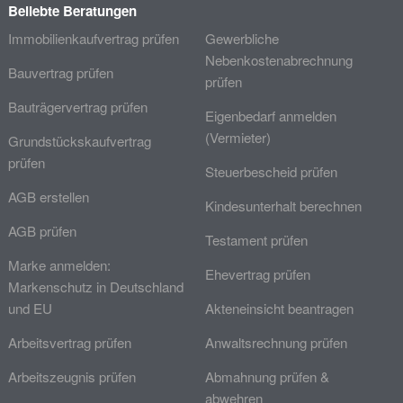
Beliebte Beratungen
Immobilienkaufvertrag prüfen
Gewerbliche
Nebenkostenabrechnung
Bauvertrag prüfen
prüfen
Bauträgervertrag prüfen
Eigenbedarf anmelden
(Vermieter)
Grundstückskaufvertrag
prüfen
Steuerbescheid prüfen
AGB erstellen
Kindesunterhalt berechnen
AGB prüfen
Testament prüfen
Marke anmelden:
Ehevertrag prüfen
Markenschutz in Deutschland
und EU
Akteneinsicht beantragen
Arbeitsvertrag prüfen
Anwaltsrechnung prüfen
Arbeitszeugnis prüfen
Abmahnung prüfen &
abwehren