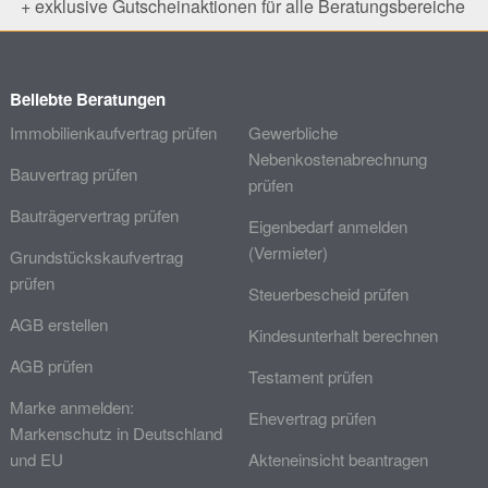
+ exklusive Gutscheinaktionen für alle Beratungsbereiche
Beliebte Beratungen
Immobilienkaufvertrag prüfen
Gewerbliche
Nebenkostenabrechnung
Bauvertrag prüfen
prüfen
Bauträgervertrag prüfen
Eigenbedarf anmelden
(Vermieter)
Grundstückskaufvertrag
prüfen
Steuerbescheid prüfen
AGB erstellen
Kindesunterhalt berechnen
AGB prüfen
Testament prüfen
Marke anmelden:
Ehevertrag prüfen
Markenschutz in Deutschland
und EU
Akteneinsicht beantragen