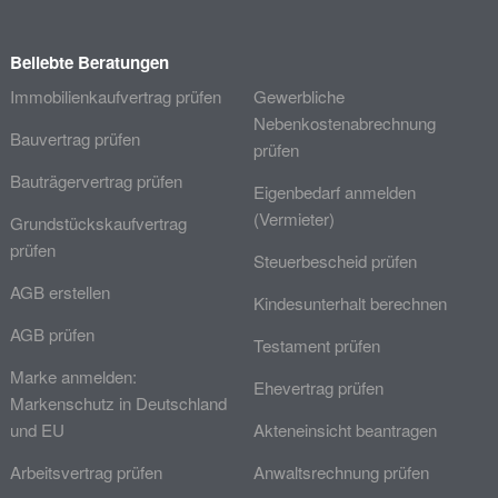
Beliebte Beratungen
Immobilienkaufvertrag prüfen
Gewerbliche
Nebenkostenabrechnung
Bauvertrag prüfen
prüfen
Bauträgervertrag prüfen
Eigenbedarf anmelden
(Vermieter)
Grundstückskaufvertrag
prüfen
Steuerbescheid prüfen
AGB erstellen
Kindesunterhalt berechnen
AGB prüfen
Testament prüfen
Marke anmelden:
Ehevertrag prüfen
Markenschutz in Deutschland
und EU
Akteneinsicht beantragen
Arbeitsvertrag prüfen
Anwaltsrechnung prüfen