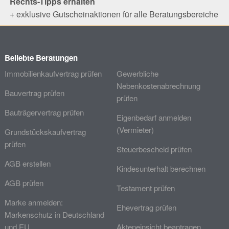
Rechts-Tipps erhalten
+ exklusive Gutscheinaktionen für alle Beratungsbereiche
Beliebte Beratungen
Immobilienkaufvertrag prüfen
Gewerbliche
Nebenkostenabrechnung
Bauvertrag prüfen
prüfen
Bauträgervertrag prüfen
Eigenbedarf anmelden
(Vermieter)
Grundstückskaufvertrag
prüfen
Steuerbescheid prüfen
AGB erstellen
Kindesunterhalt berechnen
AGB prüfen
Testament prüfen
Marke anmelden:
Ehevertrag prüfen
Markenschutz in Deutschland
und EU
Akteneinsicht beantragen