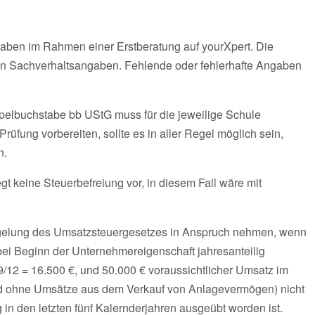
gaben im Rahmen einer Erstberatung auf yourXpert. Die
n Sachverhaltsangaben. Fehlende oder fehlerhafte Angaben
pelbuchstabe bb UStG muss für die jeweilige Schule
rüfung vorbereiten, sollte es in aller Regel möglich sein,
n.
t keine Steuerbefreiung vor, in diesem Fall wäre mit
gelung des Umsatzsteuergesetzes in Anspruch nehmen, wenn
bei Beginn der Unternehmereigenschaft jahresanteilig
9/12 = 16.500 €, und 50.000 € voraussichtlicher Umsatz im
und ohne Umsätze aus dem Verkauf von Anlagevermögen) nicht
in den letzten fünf Kalernderjahren ausgeübt worden ist.