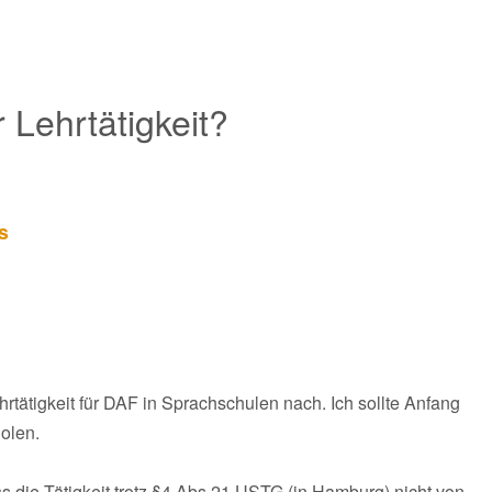
 Lehrtätigkeit?
s
hrtätigkeit für DAF in Sprachschulen nach. Ich sollte Anfang
olen.
ss die Tätigkeit trotz §4 Abs 21 USTG (in Hamburg) nicht von