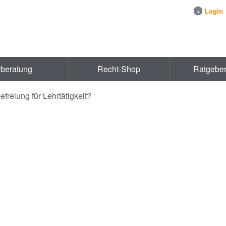
+
Login
rberatung
Recht-Shop
Ratgebe
freiung für Lehrtätigkeit?