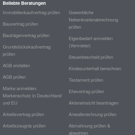
Beliebte Beratungen
Immobilienkaufvertrag prüfen
Gewerbliche
Nebenkostenabrechnung
Bauvertrag prüfen
prüfen
Bauträgervertrag prüfen
Eigenbedarf anmelden
(Vermieter)
Grundstückskaufvertrag
prüfen
Steuerbescheid prüfen
AGB erstellen
Kindesunterhalt berechnen
AGB prüfen
Testament prüfen
Marke anmelden:
Ehevertrag prüfen
Markenschutz in Deutschland
und EU
Akteneinsicht beantragen
Arbeitsvertrag prüfen
Anwaltsrechnung prüfen
Arbeitszeugnis prüfen
Abmahnung prüfen &
abwehren