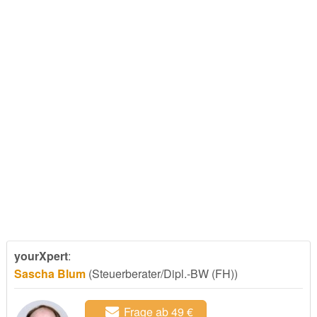
yourXpert
:
Sascha Blum
(Steuerberater/Dipl.-BW (FH))
Frage ab 49 €