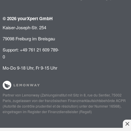
© 2026 yourXpert GmbH
Kaiser-Joseph-Str. 254
79098 Freiburg im Breisgau
Support: +49 761 21 609 789-
0
Mo-Do 9-18 Uhr, Fr 9-15 Uhr
Partner von
Lemonway
(Zahlungsinstitut mit Sitz in 8, rue du Sentier, 75002
Paris, zugelassen von der französischen Finanzmarktaufsichtsbehörde
ACPR
(Autorité de contrôle prudentiel et de résolution)
unter der Nummer 16568),
eingetragen im Register der Finanzdienstleister (
Regafi
)