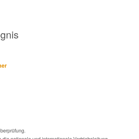
gnis
her
berprüfung.
 die nationale und internationale Vertriebsleitung