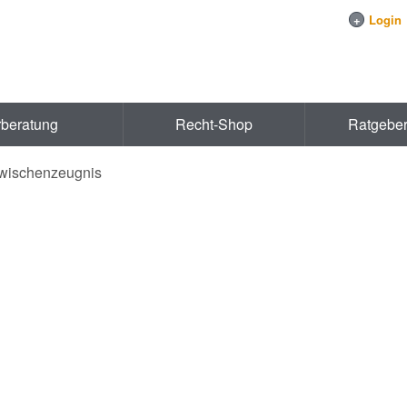
+
Login
rberatung
Recht-Shop
Ratgebe
wischenzeugnis