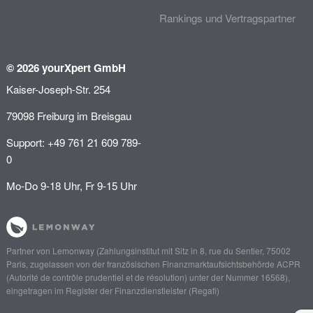
Rankings und Vertragspartner
© 2026 yourXpert GmbH
Kaiser-Joseph-Str. 254
79098 Freiburg im Breisgau
Support: +49 761 21 609 789-
0
Mo-Do 9-18 Uhr, Fr 9-15 Uhr
Partner von
Lemonway
(Zahlungsinstitut mit Sitz in 8, rue du Sentier, 75002
Paris, zugelassen von der französischen Finanzmarktaufsichtsbehörde
ACPR
(Autorité de contrôle prudentiel et de résolution)
unter der Nummer 16568),
eingetragen im Register der Finanzdienstleister (
Regafi
)