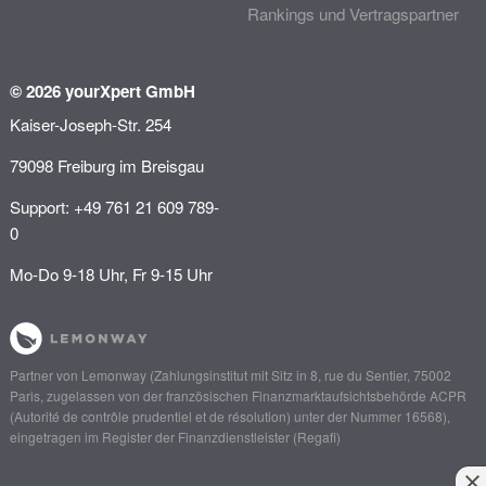
Rankings und Vertragspartner
© 2026 yourXpert GmbH
Kaiser-Joseph-Str. 254
79098 Freiburg im Breisgau
Support: +49 761 21 609 789-
0
Mo-Do 9-18 Uhr, Fr 9-15 Uhr
Partner von
Lemonway
(Zahlungsinstitut mit Sitz in 8, rue du Sentier, 75002
Paris, zugelassen von der französischen Finanzmarktaufsichtsbehörde
ACPR
(Autorité de contrôle prudentiel et de résolution)
unter der Nummer 16568),
eingetragen im Register der Finanzdienstleister (
Regafi
)