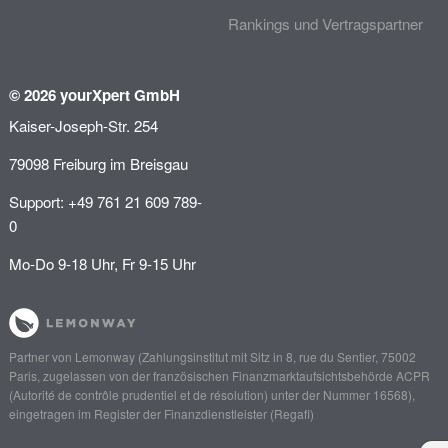
Rankings und Vertragspartner
© 2026 yourXpert GmbH
Kaiser-Joseph-Str. 254
79098 Freiburg im Breisgau
Support: +49 761 21 609 789-
0
Mo-Do 9-18 Uhr, Fr 9-15 Uhr
Partner von
Lemonway
(Zahlungsinstitut mit Sitz in 8, rue du Sentier, 75002
Paris, zugelassen von der französischen Finanzmarktaufsichtsbehörde
ACPR
(Autorité de contrôle prudentiel et de résolution)
unter der Nummer 16568),
eingetragen im Register der Finanzdienstleister (
Regafi
)