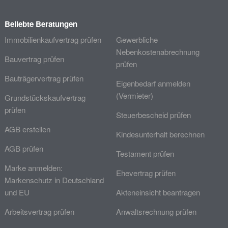
Beliebte Beratungen
Immobilienkaufvertrag prüfen
Gewerbliche
Nebenkostenabrechnung
Bauvertrag prüfen
prüfen
Bauträgervertrag prüfen
Eigenbedarf anmelden
(Vermieter)
Grundstückskaufvertrag
prüfen
Steuerbescheid prüfen
AGB erstellen
Kindesunterhalt berechnen
AGB prüfen
Testament prüfen
Marke anmelden:
Ehevertrag prüfen
Markenschutz in Deutschland
und EU
Akteneinsicht beantragen
Arbeitsvertrag prüfen
Anwaltsrechnung prüfen