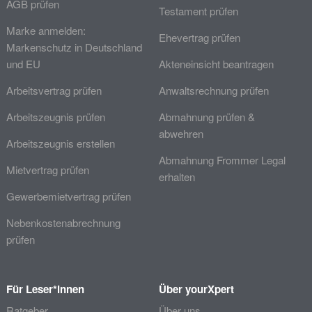
AGB prüfen
Testament prüfen
Marke anmelden:
Ehevertrag prüfen
Markenschutz in Deutschland
und EU
Akteneinsicht beantragen
Arbeitsvertrag prüfen
Anwaltsrechnung prüfen
Arbeitszeugnis prüfen
Abmahnung prüfen &
abwehren
Arbeitszeugnis erstellen
Abmahnung Frommer Legal
Mietvertrag prüfen
erhalten
Gewerbemietvertrag prüfen
Nebenkostenabrechnung
prüfen
Für Leser*innen
Über yourXpert
Ratgeber
Über uns