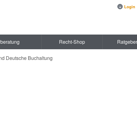
+
Login
rberatung
Recht-Shop
Ratgebe
nd Deutsche Buchaltung