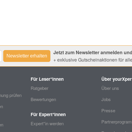
Jetzt zum Newsletter anmelden und
+ exklusive Gutscheinaktionen für al
Für Leser*innen
Über yourXper
Ratgeber
Über uns
ung prüfen
Bewertungen
Jobs
en
Presse
Für Expert*innen
Partnerprogra
Expert*in werden
en