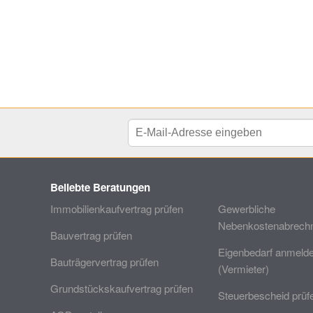
Beliebte Beratungen
Immobilienkaufvertrag prüfen
Gewerbliche
Nebenkostenabrechn
Bauvertrag prüfen
Eigenbedarf anmeld
Bauträgervertrag prüfen
(Vermieter)
Grundstückskaufvertrag prüfen
Steuerbescheid prüf