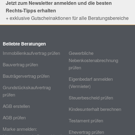
Jetzt zum Newsletter anmelden und die besten
Rechts-Tipps erhalten
+ exklusive Gutscheinaktionen für alle Beratungsbereiche
Beliebte Beratungen
Immobilienkaufvertrag prüfen
Gewerbliche
Nebenkostenabrechnung
Bauvertrag prüfen
prüfen
Bauträgervertrag prüfen
Eigenbedarf anmelden
(Vermieter)
Grundstückskaufvertrag
prüfen
Steuerbescheid prüfen
AGB erstellen
Kindesunterhalt berechnen
AGB prüfen
Testament prüfen
Marke anmelden:
Ehevertrag prüfen