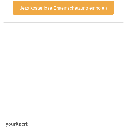
Jetzt kostenlose Ersteinschätzung einholen
yourXpert
: