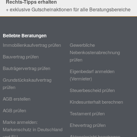
Rechts-Tipps erhalten
+ exklusive Gutscheinaktionen für alle Beratungsbereiche
Beliebte Beratungen
Immobilienkaufvertrag prüfen
Gewerbliche
Nebenkostenabrechnung
Bauvertrag prüfen
prüfen
Bauträgervertrag prüfen
Eigenbedarf anmelden
(Vermieter)
Grundstückskaufvertrag
prüfen
Steuerbescheid prüfen
AGB erstellen
Kindesunterhalt berechnen
AGB prüfen
Testament prüfen
Marke anmelden:
Ehevertrag prüfen
Markenschutz in Deutschland
und EU
Akteneinsicht beantragen