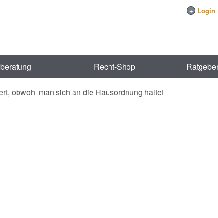
+
Login
rberatung
Recht-Shop
Ratgebe
rt, obwohl man sich an die Hausordnung haltet