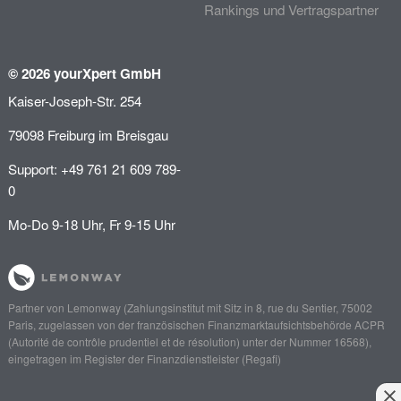
Rankings und Vertragspartner
© 2026 yourXpert GmbH
Kaiser-Joseph-Str. 254
79098 Freiburg im Breisgau
Support: +49 761 21 609 789-
0
Mo-Do 9-18 Uhr, Fr 9-15 Uhr
Partner von
Lemonway
(Zahlungsinstitut mit Sitz in 8, rue du Sentier, 75002
Paris, zugelassen von der französischen Finanzmarktaufsichtsbehörde
ACPR
(Autorité de contrôle prudentiel et de résolution)
unter der Nummer 16568),
eingetragen im Register der Finanzdienstleister (
Regafi
)