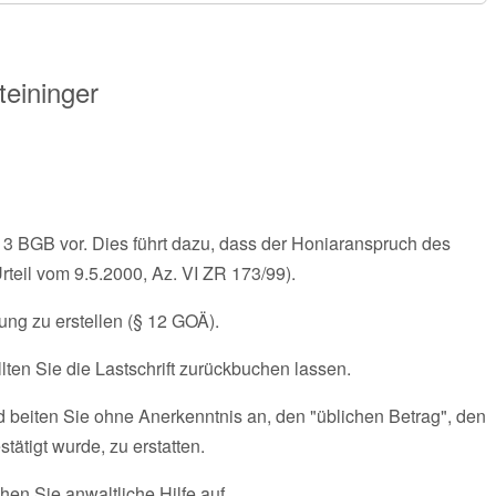
teininger
. 3 BGB vor. Dies führt dazu, dass der Honiaranspruch des
rteil vom 9.5.2000, Az. VI ZR 173/99).
nung zu erstellen (§ 12 GOÄ).
ten Sie die Lastschrift zurückbuchen lassen.
d beiten Sie ohne Anerkenntnis an, den "üblichen Betrag", den
ätigt wurde, zu erstatten.
hen Sie anwaltliche Hilfe auf.