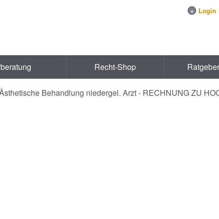
+
Login
rberatung
Recht-Shop
Ratgebe
- Ästhetische Behandlung niedergel. Arzt - RECHNUNG ZU H