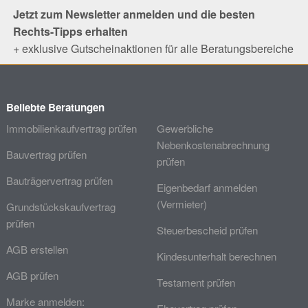
Jetzt zum Newsletter anmelden und die besten
Rechts-Tipps erhalten
+ exklusive Gutscheinaktionen für alle Beratungsbereiche
Beliebte Beratungen
Immobilienkaufvertrag prüfen
Gewerbliche
Nebenkostenabrechnung
Bauvertrag prüfen
prüfen
Bauträgervertrag prüfen
Eigenbedarf anmelden
(Vermieter)
Grundstückskaufvertrag
prüfen
Steuerbescheid prüfen
AGB erstellen
Kindesunterhalt berechnen
AGB prüfen
Testament prüfen
Marke anmelden: