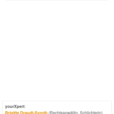
yourXpert
:
Brigitte Draudt-Syroth
(Rechtsanwältin, Schlichterin)