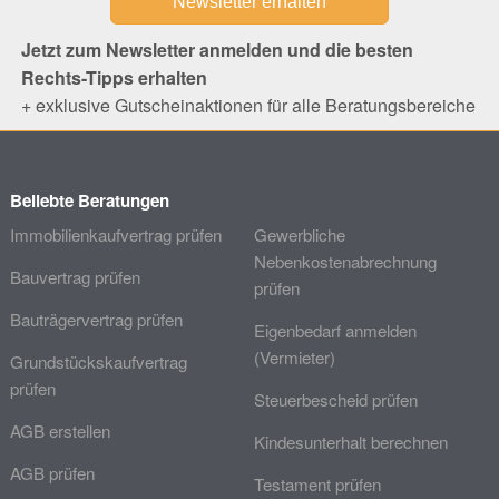
Jetzt zum Newsletter anmelden und die besten
Rechts-Tipps erhalten
+ exklusive Gutscheinaktionen für alle Beratungsbereiche
Beliebte Beratungen
Immobilienkaufvertrag prüfen
Gewerbliche
Nebenkostenabrechnung
Bauvertrag prüfen
prüfen
Bauträgervertrag prüfen
Eigenbedarf anmelden
(Vermieter)
Grundstückskaufvertrag
prüfen
Steuerbescheid prüfen
AGB erstellen
Kindesunterhalt berechnen
AGB prüfen
Testament prüfen