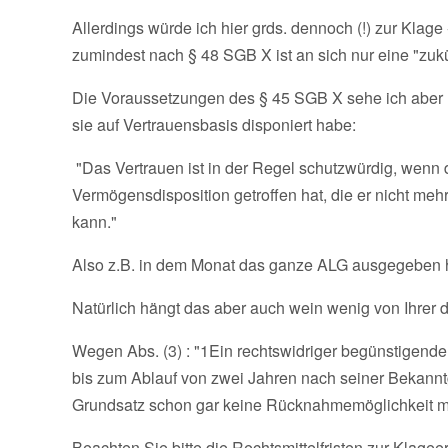
Allerdings würde ich hier grds. dennoch (!) zur Klag
zumindest nach § 48 SGB X ist an sich nur eine "zuk
Die Voraussetzungen des § 45 SGB X sehe ich aber hi
sie auf Vertrauensbasis disponiert habe:
"Das Vertrauen ist in der Regel schutzwürdig, wenn 
Vermögensdisposition getroffen hat, die er nicht m
kann."
Also z.B. in dem Monat das ganze ALG ausgegeben 
Natürlich hängt das aber auch wein wenig von Ihre
Wegen Abs. (3) : "1Ein rechtswidriger begünstigend
bis zum Ablauf von zwei Jahren nach seiner Bekann
Grundsatz schon gar keine Rücknahmemöglichkeit 
Beachten Sie bitte die Rechtsmittelfristen zur Kla