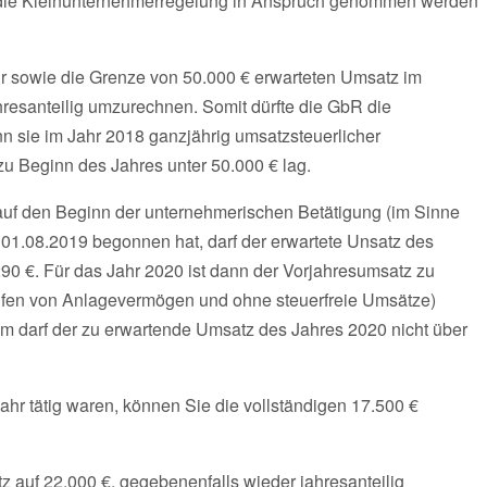
b die Kleinunternehmerregelung in Anspruch genommen werden
hr sowie die Grenze von 50.000 € erwarteten Umsatz im
jahresanteilig umzurechnen. Somit dürfte die GbR die
 sie im Jahr 2018 ganzjährig umsatzsteuerlicher
u Beginn des Jahres unter 50.000 € lag.
uf den Beginn der unternehmerischen Betätigung (im Sinne
01.08.2019 begonnen hat, darf der erwartete Unsatz des
290 €. Für das Jahr 2020 ist dann der Vorjahresumsatz zu
äufen von Anlagevermögen und ohne steuerfreie Umsätze)
dem darf der zu erwartende Umsatz des Jahres 2020 nicht über
hr tätig waren, können Sie die vollständigen 17.500 €
z auf 22.000 €, gegebenenfalls wieder jahresanteilig