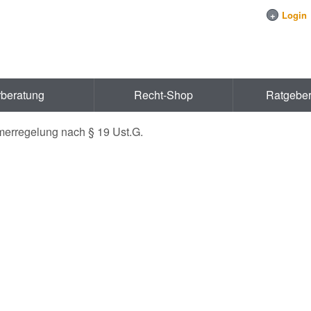
+
Login
rberatung
Recht-Shop
Ratgebe
merregelung nach § 19 Ust.G.