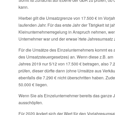
Somit ist zunächst auf Ebene der GbR zu prüfen, o
kann.
Hierbei gilt die Umsatzgrenze von 17.500 € im Vorja
laufenden Jahr. Für das erste Jahr der Tärigkeit ist 
Kleinunternehmerregelung in Anspruch nehmen, wenn
Unternehmer war und der erwae´rtete Jahresumsatz z
Für die Umsätze des Einzelunternehmers kommt es a
des Umsatzsteuergesetzes) an. Wenn diese z.B. am 
Jahres 2019 nur 5/12 von 17.500 € betragen, also 7.
prüfen, dieser dürfte dann (ohne Umsätze aus Verk
ebenfalls die 7.290 € nicht überschritten haben. Zu
50.000 € liegen.
Wenn Sie als Einzelunternehmer bereits das ganze Ja
ausschöpfen.
Für 2020 ändert sich der Wert für den Vorjahresumsat