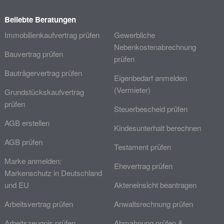
Beliebte Beratungen
Immobilienkaufvertrag prüfen
Gewerbliche
Nebenkostenabrechnung
Bauvertrag prüfen
prüfen
Bauträgervertrag prüfen
Eigenbedarf anmelden
(Vermieter)
Grundstückskaufvertrag
prüfen
Steuerbescheid prüfen
AGB erstellen
Kindesunterhalt berechnen
AGB prüfen
Testament prüfen
Marke anmelden:
Ehevertrag prüfen
Markenschutz in Deutschland
und EU
Akteneinsicht beantragen
Arbeitsvertrag prüfen
Anwaltsrechnung prüfen
Arbeitszeugnis prüfen
Abmahnung prüfen &