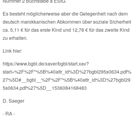
Nummer 2 Buchstabe a EStG.
Es besteht möglicherweise aber die Gelegenheit nach dem
deutsch marokkanischen Abkommen über soziale Sicherheit
ca. 5,11 € für das erste Kind und 12,78 € für das zweite Kind
zu erhalten.
Link hier:
https://www.bgbl.de/xaver/bgbl/start.xav?
start=%2F%2F*%5B%40attr_id%3D%27bgbl295s0634.pdf%
27%5D#__bgbl__%2F%2F*%5B%40attr_id%3D%27bgbl29
5s0634.pdf%27%5D__1536084168483
D. Saeger
- RA -