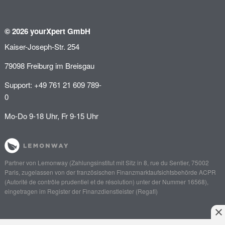
© 2026 yourXpert GmbH
Kaiser-Joseph-Str. 254
79098 Freiburg im Breisgau
Support: +49 761 21 609 789-
0
Mo-Do 9-18 Uhr, Fr 9-15 Uhr
Partner von
Lemonway
(Zahlungsinstitut mit Sitz in 8, rue du Sentier, 75002
Paris, zugelassen von der französischen Finanzmarktaufsichtsbehörde
ACPR
(Autorité de contrôle prudentiel et de résolution)
unter der Nummer 16568),
eingetragen im Register der Finanzdienstleister (
Regafi
)