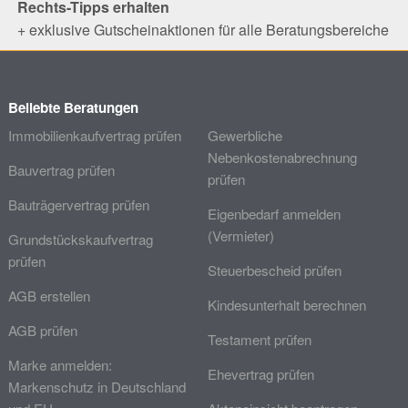
Rechts-Tipps erhalten
+ exklusive Gutscheinaktionen für alle Beratungsbereiche
Beliebte Beratungen
Immobilienkaufvertrag prüfen
Gewerbliche
Nebenkostenabrechnung
Bauvertrag prüfen
prüfen
Bauträgervertrag prüfen
Eigenbedarf anmelden
(Vermieter)
Grundstückskaufvertrag
prüfen
Steuerbescheid prüfen
AGB erstellen
Kindesunterhalt berechnen
AGB prüfen
Testament prüfen
Marke anmelden:
Ehevertrag prüfen
Markenschutz in Deutschland