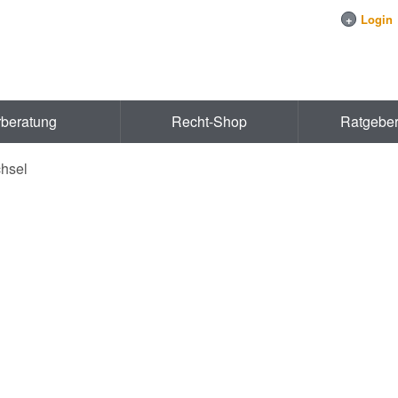
+
Login
rberatung
Recht-Shop
Ratgebe
hsel