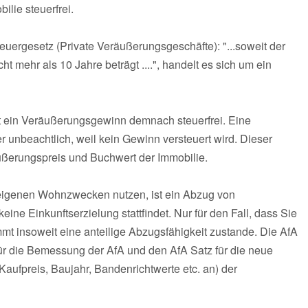
lie steuerfrei.
uergesetz (Private Veräußerungsgeschäfte): "...soweit der
mehr als 10 Jahre beträgt ....", handelt es sich um ein
ist ein Veräußerungsgewinn demnach steuerfrei. Eine
r unbeachtlich, weil kein Gewinn versteuert wird. Dieser
ußerungspreis und Buchwert der Immobilie.
 eigenen Wohnzwecken nutzen, ist ein Abzug von
eine Einkunftserzielung stattfindet. Nur für den Fall, dass Sie
mmt insoweit eine anteilige Abzugsfähigkeit zustande. Die AfA
Für die Bemessung der AfA und den AfA Satz für die neue
Kaufpreis, Baujahr, Bandenrichtwerte etc. an) der