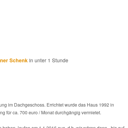
iner Schenk
in unter 1 Stunde
hnung im Dachgeschoss. Errichtet wurde das Haus 1992 in
 für ca. 700 euro / Monat durchgängig vermietet.
haben, laufen am 1.1.2016 aus, d.h. wir wären dann - bis auf