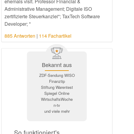
ehemals visit. Professor Financial &
Administrative Management; Digitale ISO
zertifizierte Steuerkanzlei"; TaxTech Software
Developer; "
885 Antworten
|
114 Fachartikel
Bekannt aus
ZDF-Sendung WISO
Finanztip
Stiftung Warentest
Spiegel Online
WirtschaftsWoche
n-tv
und viele mehr
So funktioniert's