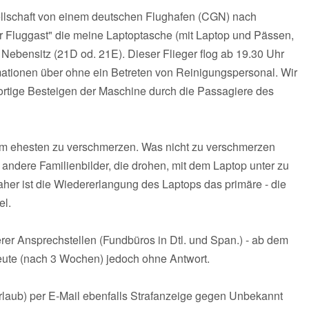
ellschaft von einem deutschen Flughafen (CGN) nach
er Fluggast" die meine Laptoptasche (mit Laptop und Pässen,
ebensitz (21D od. 21E). Dieser Flieger flog ab 19.30 Uhr
mationen über ohne ein Betreten von Reinigungspersonal. Wir
ortige Besteigen der Maschine durch die Passagiere des
h am ehesten zu verschmerzen. Was nicht zu verschmerzen
d andere Familienbilder, die drohen, mit dem Laptop unter zu
aher ist die Wiedererlangung des Laptops das primäre - die
el.
rer Ansprechstellen (Fundbüros in Dtl. und Span.) - ab dem
heute (nach 3 Wochen) jedoch ohne Antwort.
laub) per E-Mail ebenfalls Strafanzeige gegen Unbekannt