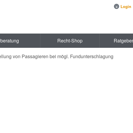
+
Login
rberatung
Recht-Shop
Ratgebe
stellung von Passagieren bei mögl. Fundunterschlagung