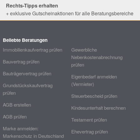
Rechts-Tipps erhalten
+ exklusive Gutscheinaktionen für alle Beratungsbereiche
Beliebte Beratungen
Immobilienkaufvertrag prüfen
Gewerbliche
Nebenkostenabrechnung
Bauvertrag prüfen
prüfen
Bauträgervertrag prüfen
Eigenbedarf anmelden
(Vermieter)
Grundstückskaufvertrag
prüfen
Steuerbescheid prüfen
AGB erstellen
Kindesunterhalt berechnen
AGB prüfen
Testament prüfen
Marke anmelden:
Ehevertrag prüfen
Markenschutz in Deutschland