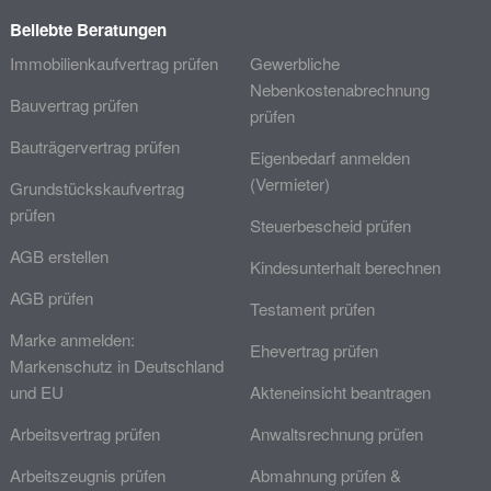
Beliebte Beratungen
Immobilienkaufvertrag prüfen
Gewerbliche
Nebenkostenabrechnung
Bauvertrag prüfen
prüfen
Bauträgervertrag prüfen
Eigenbedarf anmelden
(Vermieter)
Grundstückskaufvertrag
prüfen
Steuerbescheid prüfen
AGB erstellen
Kindesunterhalt berechnen
AGB prüfen
Testament prüfen
Marke anmelden:
Ehevertrag prüfen
Markenschutz in Deutschland
und EU
Akteneinsicht beantragen
Arbeitsvertrag prüfen
Anwaltsrechnung prüfen
Arbeitszeugnis prüfen
Abmahnung prüfen &