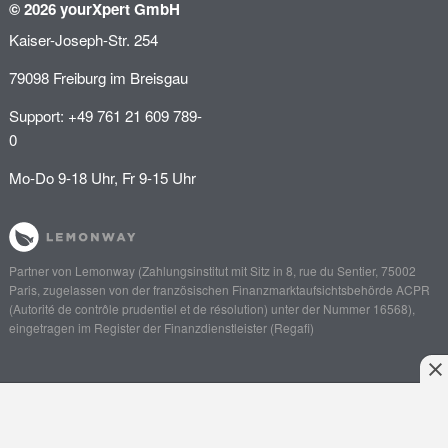
© 2026 yourXpert GmbH
Kaiser-Joseph-Str. 254
79098 Freiburg im Breisgau
Support: +49 761 21 609 789-
0
Mo-Do 9-18 Uhr, Fr 9-15 Uhr
Partner von
Lemonway
(Zahlungsinstitut mit Sitz in 8, rue du Sentier, 75002
Paris, zugelassen von der französischen Finanzmarktaufsichtsbehörde
ACPR
(Autorité de contrôle prudentiel et de résolution)
unter der Nummer 16568),
eingetragen im Register der Finanzdienstleister (
Regafi
)
Anliegen schildern
Angebot einholen