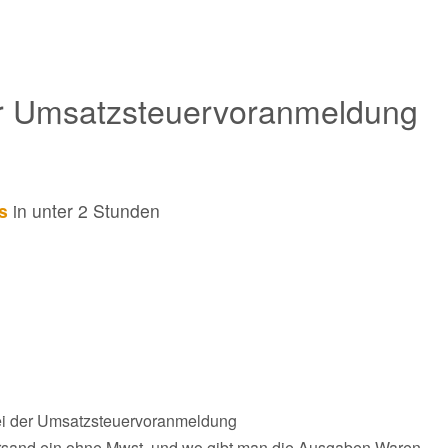
er Umsatzsteuervoranmeldung
s
in unter 2 Stunden
bei der Umsatzsteuervoranmeldung
rsand ein ohne Mwst. und wo gibt man die Ausgaben Waren