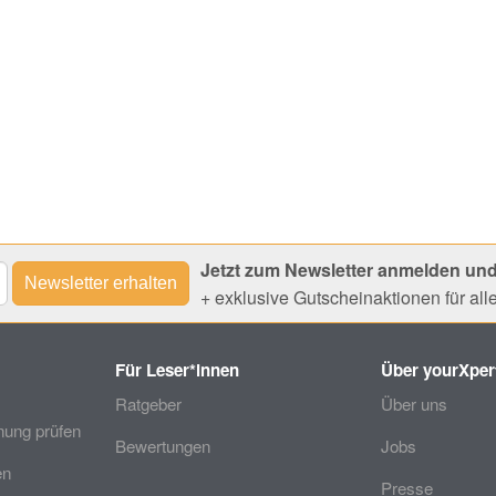
Jetzt zum Newsletter anmelden und
+ exklusive Gutscheinaktionen für al
Für Leser*innen
Über yourXper
Ratgeber
Über uns
ung prüfen
Bewertungen
Jobs
en
Presse