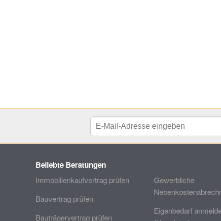
Beliebte Beratungen
Immobilienkaufvertrag prüfen
Gewerbliche
Nebenkostenabrechn
Bauvertrag prüfen
Eigenbedarf anmeld
Bauträgervertrag prüfen