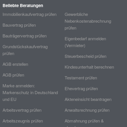
Beliebte Beratungen
Immobilienkaufvertrag prüfen
Gewerbliche
Nebenkostenabrechnung
Bauvertrag prüfen
prüfen
Bauträgervertrag prüfen
Eigenbedarf anmelden
(Vermieter)
Grundstückskaufvertrag
prüfen
Steuerbescheid prüfen
AGB erstellen
Kindesunterhalt berechnen
AGB prüfen
Testament prüfen
Marke anmelden:
Ehevertrag prüfen
Markenschutz in Deutschland
und EU
Akteneinsicht beantragen
Arbeitsvertrag prüfen
Anwaltsrechnung prüfen
Arbeitszeugnis prüfen
Abmahnung prüfen &