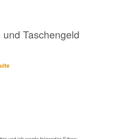
g und Taschengeld
ulte
tter und ich werde folgendes Erben: