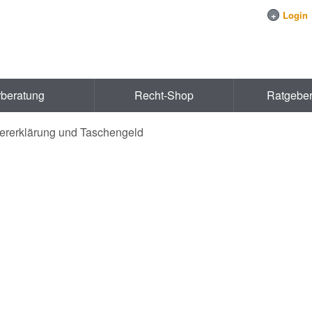
+
Login
rberatung
Recht-Shop
Ratgebe
uererklärung und Taschengeld