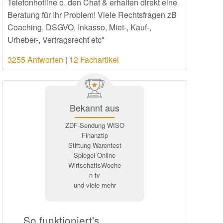
Telefonhotline o. den Chat & erhalten direkt eine
Beratung für Ihr Problem! Viele Rechtsfragen zB
Coaching, DSGVO, Inkasso, Miet-, Kauf-,
Urheber-, Vertragsrecht etc"
3255 Antworten
|
12 Fachartikel
Bekannt aus
ZDF-Sendung WISO
Finanztip
Stiftung Warentest
Spiegel Online
WirtschaftsWoche
n-tv
und viele mehr
So funktioniert's