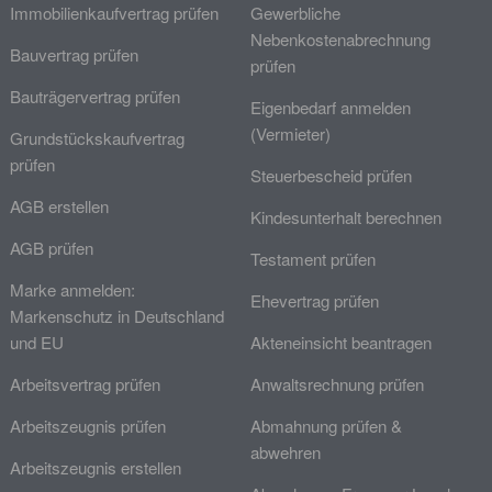
Immobilienkaufvertrag prüfen
Gewerbliche
Nebenkostenabrechnung
Bauvertrag prüfen
prüfen
Bauträgervertrag prüfen
Eigenbedarf anmelden
(Vermieter)
Grundstückskaufvertrag
prüfen
Steuerbescheid prüfen
AGB erstellen
Kindesunterhalt berechnen
AGB prüfen
Testament prüfen
Marke anmelden:
Ehevertrag prüfen
Markenschutz in Deutschland
und EU
Akteneinsicht beantragen
Arbeitsvertrag prüfen
Anwaltsrechnung prüfen
Arbeitszeugnis prüfen
Abmahnung prüfen &
abwehren
Arbeitszeugnis erstellen