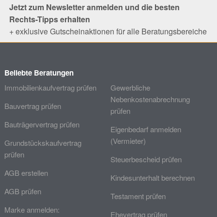
Jetzt zum Newsletter anmelden und die besten
Rechts-Tipps erhalten
+ exklusive Gutscheinaktionen für alle Beratungsbereiche
Beliebte Beratungen
Immobilienkaufvertrag prüfen
Gewerbliche
Nebenkostenabrechnung
Bauvertrag prüfen
prüfen
Bauträgervertrag prüfen
Eigenbedarf anmelden
(Vermieter)
Grundstückskaufvertrag
prüfen
Steuerbescheid prüfen
AGB erstellen
Kindesunterhalt berechnen
AGB prüfen
Testament prüfen
Marke anmelden:
Ehevertrag prüfen