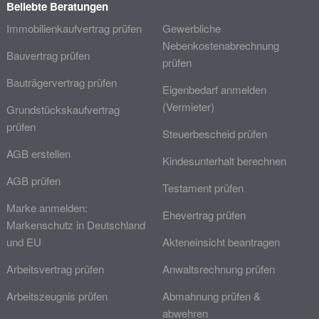
Beliebte Beratungen
Immobilienkaufvertrag prüfen
Gewerbliche
Nebenkostenabrechnung
Bauvertrag prüfen
prüfen
Bauträgervertrag prüfen
Eigenbedarf anmelden
(Vermieter)
Grundstückskaufvertrag
prüfen
Steuerbescheid prüfen
AGB erstellen
Kindesunterhalt berechnen
AGB prüfen
Testament prüfen
Marke anmelden:
Ehevertrag prüfen
Markenschutz in Deutschland
und EU
Akteneinsicht beantragen
Arbeitsvertrag prüfen
Anwaltsrechnung prüfen
Arbeitszeugnis prüfen
Abmahnung prüfen &
abwehren