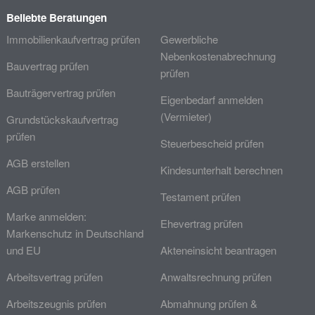
Beliebte Beratungen
Immobilienkaufvertrag prüfen
Gewerbliche
Nebenkostenabrechnung
Bauvertrag prüfen
prüfen
Bauträgervertrag prüfen
Eigenbedarf anmelden
(Vermieter)
Grundstückskaufvertrag
prüfen
Steuerbescheid prüfen
AGB erstellen
Kindesunterhalt berechnen
AGB prüfen
Testament prüfen
Marke anmelden:
Ehevertrag prüfen
Markenschutz in Deutschland
und EU
Akteneinsicht beantragen
Arbeitsvertrag prüfen
Anwaltsrechnung prüfen
Arbeitszeugnis prüfen
Abmahnung prüfen &